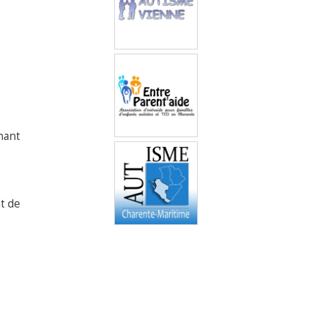
Entre Parent’aide
nant
Autisme Charente-
Maritime
t de