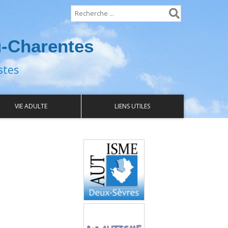
u-Charentes
stes
VIE ADULTE
LIENS UTILES
Autisme Deux-
Sèvres
Autisme Vienne