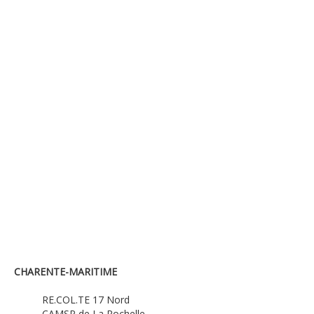
CHARENTE-MARITIME
RE.COL.TE 17 Nord
CAMSP de La Rochelle