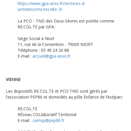
https://www.gpa-asso.fr/secteurs-d-
activites/sms/recolte-3/
La PCO - TND des Deux-Sèvres est portée comme
RE.COL.TE par GPA :
Siège Social à Niort
11, rue de la Convention - 79000 NIORT
Téléphone : 05 49 24 20 88
E-mail :
accueil@gpa-asso.fr
VIENNE
Les dispositifs RE.COL.TE et PCO TND sont gérés par
l’association PEP86 et domiciliés au pôle Enfance de l’Actiparc
RE.COL.TE
RÉseau COLlaboratif Territorial
E-mail :
camsp@pep86.fr