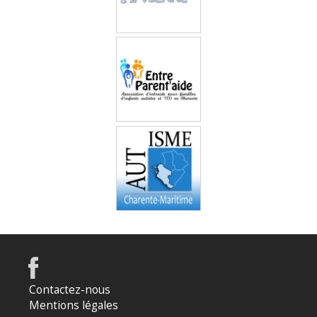
Entre Parent’aide
Autisme Charente-
Maritime
Contactez-nous
Mentions légales