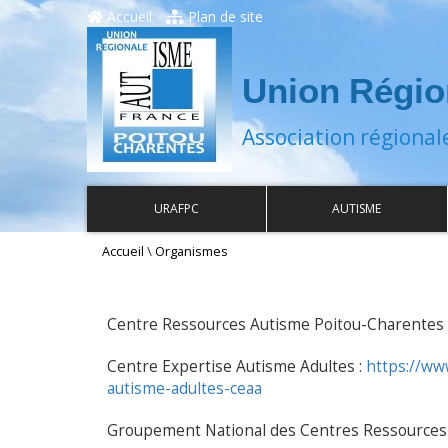
Accueil
Plan de site
Union Régio
Association régional
URAFPC
AUTISME
\
Accueil
Organismes
Centre Ressources Autisme Poitou-Charentes 
Centre Expertise Autisme Adultes :
https://www
autisme-adultes-ceaa
Groupement National des Centres Ressources