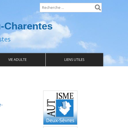
u-Charentes
stes
VIE ADULTE
LIENS UTILES
Autisme Deux-
Sèvres
e-