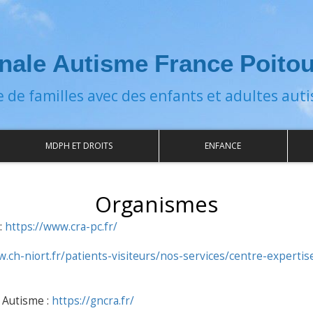
nale Autisme France Poito
e de familles avec des enfants et adultes auti
MDPH ET DROITS
ENFANCE
Organismes
:
https://www.cra-pc.fr/
.ch-niort.fr/patients-visiteurs/nos-services/centre-expertis
 Autisme :
https://gncra.fr/