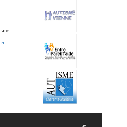
Autisme Vienne
isme :
Entre Parent’aide
vec-
Autisme Charente-
Maritime